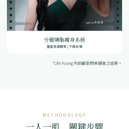
分層燒脂瘦身系統
重建易瘦體質 | 不再反彈
*Life Young 內部顧客問券調查之結果。
METHODOLOGY
一人一肌 關鍵步驟