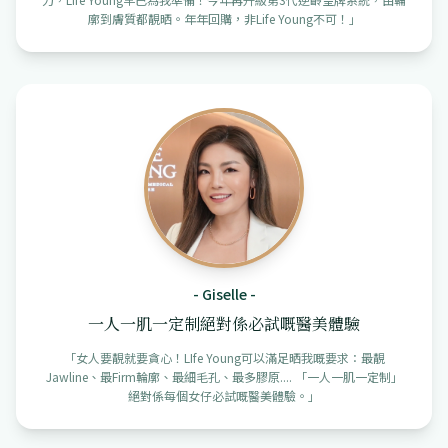
廓到膚質都靚晒。年年回購，非Life Young不可！
」
-
Giselle
-
一人一肌一定制絕對係必試嘅醫美體驗
「
女人要靚就要貪心！LIfe Young可以滿足晒我嘅要求：最靚
Jawline、最Firm輪廓、最細毛孔、最多膠原.... 「一人一肌一定制」
絕對係每個女仔必試嘅醫美體驗。
」