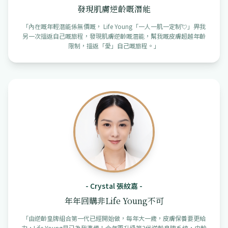
發現肌膚逆齡嘅潛能
「
內在嘅年輕潛能係無價嘅， Life Young「一人一肌一定制💘」畀我
另一次搵返自己嘅旅程，發現肌膚逆齡嘅潛能，幫我嘅皮膚超越年齡
限制，搵返「愛」自己嘅旅程。
」
-
Crystal 張紋嘉
-
年年回購非Life Young不可
「
由逆齡皇牌組合第一代已經開始做，每年大一歲，皮膚保養要更給
力，Life Young早已為我準備！今年再升級第3代逆齡皇牌系統，由輪