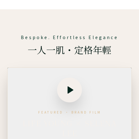
Bespoke. Effortless Elegance
一人一肌・定格年輕
FEATURED · BRAND FILM
LIFE YOUNG × SELENA
LEE