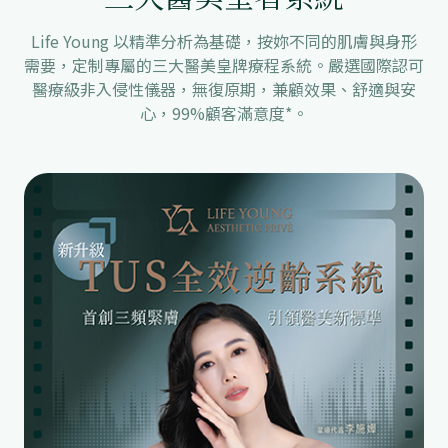
Life Young 以精準分析為基礎，按妳不同的肌膚與身形
需要，定制專屬的三大醫美皇牌療程系統。嚴選國際認可
醫療級非入侵性儀器，無復原期，兼顧效果、舒適與安
心，99%顧客滿意度⁠*。