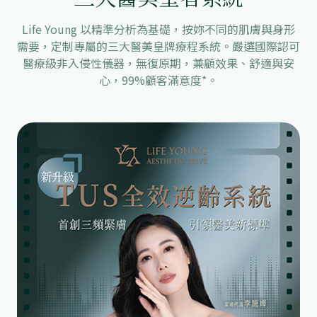
Life Young 以精準分析為基礎，按妳不同的肌膚與身形
需要，定制專屬的三大醫美皇牌療程系統。嚴選國際認可
醫療級非入侵性儀器，無復原期，兼顧效果、舒適與安
心，99%顧客滿意度⁠*。