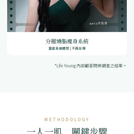
分層燒脂瘦身系統
重建易瘦體質 | 不再反彈
*Life Young 內部顧客問券調查之結果。
METHODOLOGY
一人一肌 關鍵步驟