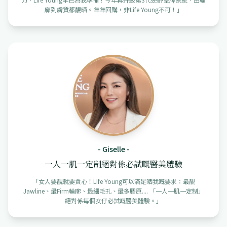
廓到膚質都靚晒。年年回購，非Life Young不可！
」
-
Giselle
-
一人一肌一定制絕對係必試嘅醫美體驗
「
女人要靚就要貪心！LIfe Young可以滿足晒我嘅要求：最靚
Jawline、最Firm輪廓、最細毛孔、最多膠原.... 「一人一肌一定制」
絕對係每個女仔必試嘅醫美體驗。
」