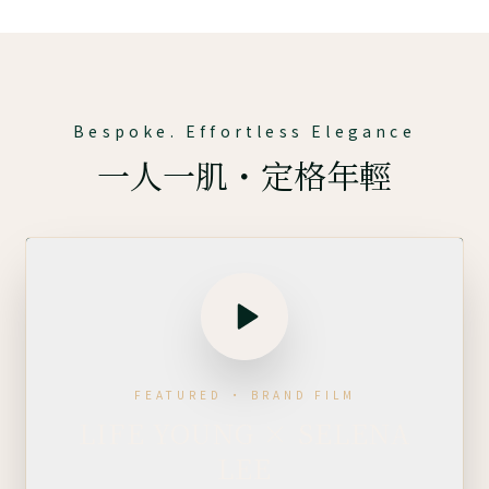
Bespoke. Effortless Elegance
一人一肌・定格年輕
FEATURED · BRAND FILM
LIFE YOUNG × SELENA
LEE