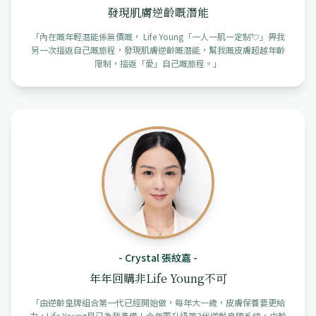
發現肌膚逆齡嘅潛能
「
內在嘅年輕潛能係無價嘅， Life Young「一人一肌一定制💘」畀我
另一次搵返自己嘅旅程，發現肌膚逆齡嘅潛能，幫我嘅皮膚超越年齡
限制，搵返「愛」自己嘅旅程。
」
-
Crystal 張紋嘉
-
年年回購非Life Young不可
「
由逆齡皇牌組合第一代已經開始做，每年大一歲，皮膚保養要更給
力，Life Young早已為我準備！今年再升級第3代逆齡皇牌系統，由輪