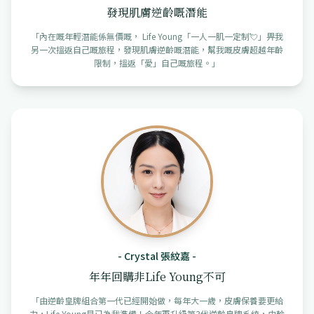
發現肌膚逆齡嘅潛能
「
內在嘅年輕潛能係無價嘅， Life Young「一人一肌一定制💘」畀我
另一次搵返自己嘅旅程，發現肌膚逆齡嘅潛能，幫我嘅皮膚超越年齡
限制，搵返「愛」自己嘅旅程。
」
-
Crystal 張紋嘉
-
年年回購非Life Young不可
「
由逆齡皇牌組合第一代已經開始做，每年大一歲，皮膚保養要更給
力，Life Young早已為我準備！今年再升級第3代逆齡皇牌系統，由輪