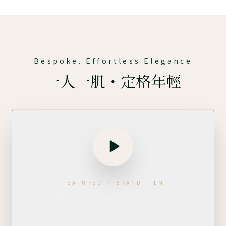
Bespoke. Effortless Elegance
一人一肌・定格年輕
FEATURED · BRAND FILM
LIFE YOUNG × SELENA
LEE