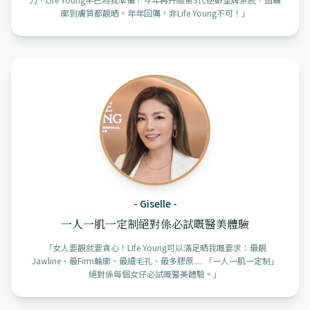
廓到膚質都靚晒。年年回購，非Life Young不可！
」
-
Giselle
-
一人一肌一定制絕對係必試嘅醫美體驗
「
女人要靚就要貪心！LIfe Young可以滿足晒我嘅要求：最靚
Jawline、最Firm輪廓、最細毛孔、最多膠原.... 「一人一肌一定制」
絕對係每個女仔必試嘅醫美體驗。
」