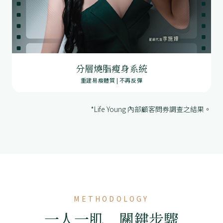
分層燒脂瘦身系統
重建易瘦體質 | 不再反彈
*Life Young 內部顧客問券調查之結果。
METHODOLOGY
一人一肌 關鍵步驟