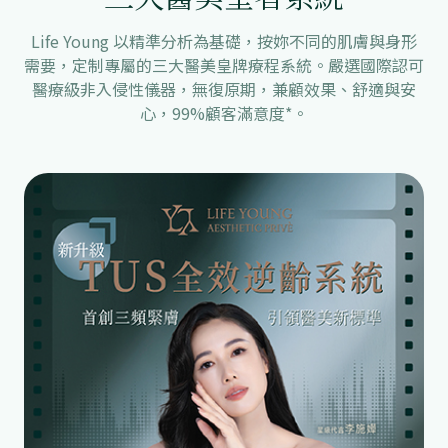
Life Young 以精準分析為基礎，按妳不同的肌膚與身形
需要，定制專屬的三大醫美皇牌療程系統。嚴選國際認可
醫療級非入侵性儀器，無復原期，兼顧效果、舒適與安
心，99%顧客滿意度⁠*。